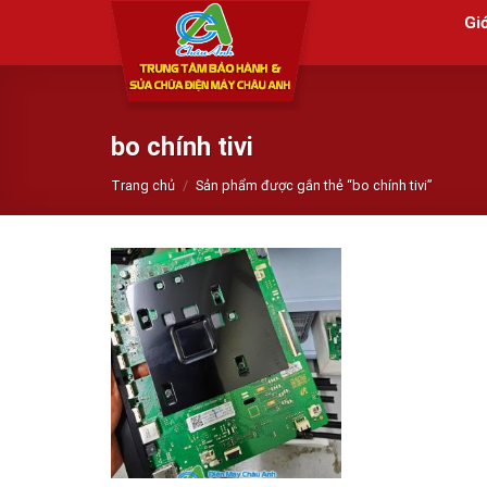
Skip
Giớ
to
content
bo chính tivi
Trang chủ
/
Sản phẩm được gắn thẻ “bo chính tivi”