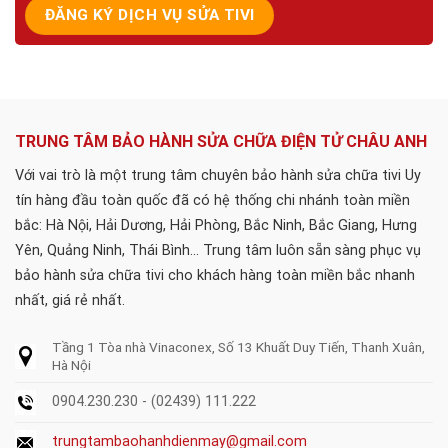
TRUNG TÂM BẢO HÀNH SỬA CHỮA ĐIỆN TỬ CHÂU ANH
Với vai trò là một trung tâm chuyên bảo hành sửa chữa tivi Uy
tín hàng đầu toàn quốc đã có hệ thống chi nhánh toàn miền
bắc: Hà Nội, Hải Dương, Hải Phòng, Bắc Ninh, Bắc Giang, Hưng
Yên, Quảng Ninh, Thái Bình... Trung tâm luôn sẵn sàng phục vụ
bảo hành sửa chữa tivi cho khách hàng toàn miền bắc nhanh
nhất, giá rẻ nhất.
Tầng 1 Tòa nhà Vinaconex, Số 13 Khuất Duy Tiến, Thanh Xuân,
Hà Nội
0904.230.230 - (02439) 111.222
trungtambaohanhdienmay@gmail.com