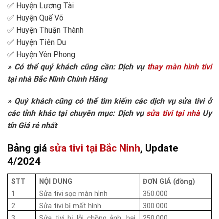
✅ Huyện Lương Tài
✅ Huyện Quế Võ
✅ Huyện Thuận Thành
✅ Huyện Tiên Du
✅ Huyện Yên Phong
» Có thể quý khách cũng cần: Dịch vụ
thay màn hình tivi
tại nhà Bắc Ninh Chính Hãng
» Quý khách cũng có thể tìm kiếm các dịch vụ sửa tivi ở
các tỉnh khác tại chuyên mục: Dịch vụ
sửa tivi tại nhà
Uy
tín Giá rẻ nhất
Bảng giá
sửa tivi tại Bắc Ninh
, Update
4/2024
STT
NỘI DUNG
ĐƠN GIÁ (đồng)
1
Sửa tivi sọc màn hình
350.000
2
Sửa tivi bị mất hình
300.000
3
Sửa tivi bị lỗi chồng ảnh, hai
250.000