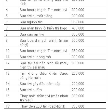
hình
4
Sửa board mạch T – com tivi
300.000
5
Sửa tivi bị mất tiếng
300.000
6
Sửa nguồn tivi
350.000
7
Sửa màn hình lỗi hiển thị logo
400.000
8
Sửa cao áp tivi
300.000
9
Sửa board mạch chính (main
500.000
xử lý)
10
Sửa board mạch T – com tivi
350.000
11
Sửa tivi bị bóng mờ
300.000
12
Sửa tivi tại bắc ninh lỗi màu,
300.000
hiển thị sai màu
13
Tivi không điều khiển được
200.000
bằng Remote
14
Sửa tivi gẫy đầu cắm cáp
200.000
15
Sửa tivi bị ẩm
200.000
16
Thay mắt thần tivi (mắt nhận
300.000
tín hiệu)
17
Thay đèn LED tivi (backlight)
700.000