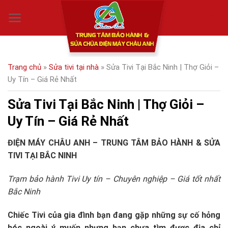
Skip
0
to
content
Trang chủ
»
Sửa tivi tại nhà
»
Sửa Tivi Tại Bắc Ninh | Thợ Giỏi –
Uy Tín – Giá Rẻ Nhất
Sửa Tivi Tại Bắc Ninh | Thợ Giỏi –
Uy Tín – Giá Rẻ Nhất
ĐIỆN MÁY CHÂU ANH – TRUNG TÂM BẢO HÀNH & SỬA
TIVI TẠI BẮC NINH
Trạm bảo hành Tivi Uy tín – Chuyên nghiệp – Giá tốt nhất
Bắc Ninh
Chiếc Tivi của gia đình bạn đang gặp những sự cố hỏng
hóc ngoài ý muốn nhưng bạn chưa tìm được địa chỉ