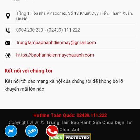
Tầng 1 Tòa nhà Vinaconex, Số 13 Khuất Duy Tiến, Thanh Xuân,
Hà Nội
0904.230.230 - (02439) 111.222
trungtambaohanhdienmay@gmail.com
https://baohanhdienmaychauanh.com
Kết nối với chúng tôi
Kết nối tới các mạng xã hội của chúng tôi để không bỏ lỡ
khuyến mãi lớn nào.
Hotline Toàn Quốc:
02439.111.222
Copyright 2026 ©
Trung Tâm Bảo Hành Sửa Chữa Điện Tử
Châu Anh