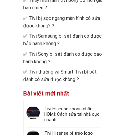
✅
Thay màn hình tivi Sony 55 inch giá
bao nhiêu
?
✅
Tivi bị sọc ngang màn hình có sửa
được không?
?
✅
Tivi Samsung bị sét đánh có được
bảo hành không
?
✅
Tivi Sony bị sét đánh có được bảo
hành không
?
✅
Tivi thường và Smart Tivi bị sét
đánh có sửa được không
?
Bài viết mới nhất
Tivi Hisense không nhận
HDMI: Cách sửa tại nhà cực
nhanh
Tivi Hisense bị treo logo