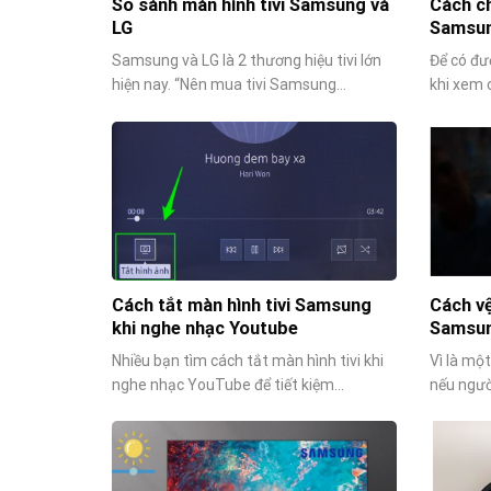
So sánh màn hình tivi Samsung và
Cách ch
LG
Samsun
Samsung và LG là 2 thương hiệu tivi lớn
Để có đư
hiện nay. “Nên mua tivi Samsung...
khi xem c
Cách tắt màn hình tivi Samsung
Cách vệ
khi nghe nhạc Youtube
Samsun
Nhiều bạn tìm cách tắt màn hình tivi khi
Vì là một
nghe nhạc YouTube để tiết kiệm...
nếu ngườ