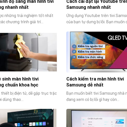
ỉnh độ sáng màn hình tivi
Cách cài đặt lại Youtube trên
g nhanh nhất
Samsung nhanh nhất
ợc những trải nghiệm tốt nhất
Ứng dụng Youtube trên tivi Sam
ác chương trình giải trí...
của bạn tự dưng bị lỗi. Bạn muốn cà
 sinh màn hình tivi
Cách kiểm tra màn hình tivi
g chuẩn khoa học
Samsung dễ nhất
 thiết bị điện tử, dễ gặp trục trặc
Bạn muốn biết tivi Samsung nhà 
i dùng thao...
đang xem có bị lỗi gì hay còn...