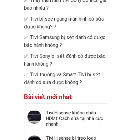
✅
Thay màn hình tivi Sony 55 inch giá
bao nhiêu
?
✅
Tivi bị sọc ngang màn hình có sửa
được không?
?
✅
Tivi Samsung bị sét đánh có được
bảo hành không
?
✅
Tivi Sony bị sét đánh có được bảo
hành không
?
✅
Tivi thường và Smart Tivi bị sét
đánh có sửa được không
?
Bài viết mới nhất
Tivi Hisense không nhận
HDMI: Cách sửa tại nhà cực
nhanh
Tivi Hisense bị treo logo