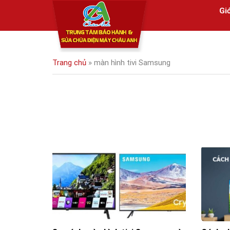
Skip
Giớ
to
content
Trang chủ
»
màn hình tivi Samsung