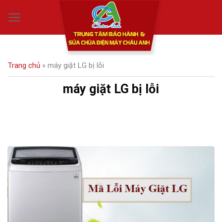
Skip
0
to
content
Trang chủ
»
máy giặt LG bị lỗi
máy giặt LG bị lỗi