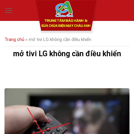
Skip
0
to
content
Trang chủ
»
mở tivi LG không cần điều khiển
mở tivi LG không cần điều khiển