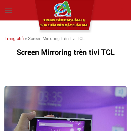
Skip
0
to
content
Trang chủ
»
Screen Mirroring trên tivi TCL
Screen Mirroring trên tivi TCL