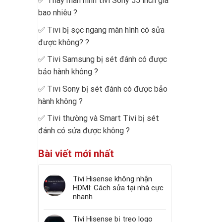
✅
Thay màn hình tivi Sony 55 inch giá
bao nhiêu
?
✅
Tivi bị sọc ngang màn hình có sửa
được không?
?
✅
Tivi Samsung bị sét đánh có được
bảo hành không
?
✅
Tivi Sony bị sét đánh có được bảo
hành không
?
✅
Tivi thường và Smart Tivi bị sét
đánh có sửa được không
?
Bài viết mới nhất
Tivi Hisense không nhận
HDMI: Cách sửa tại nhà cực
nhanh
Tivi Hisense bị treo logo