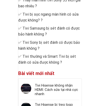
✅
Thay màn hình tivi Sony 55 inch giá
bao nhiêu
?
✅
Tivi bị sọc ngang màn hình có sửa
được không?
?
✅
Tivi Samsung bị sét đánh có được
bảo hành không
?
✅
Tivi Sony bị sét đánh có được bảo
hành không
?
✅
Tivi thường và Smart Tivi bị sét
đánh có sửa được không
?
Bài viết mới nhất
Tivi Hisense không nhận
HDMI: Cách sửa tại nhà cực
nhanh
Tivi Hisense bị treo logo