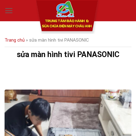
Skip
0
to
content
Trang chủ
»
sửa màn hình tivi PANASONIC
sửa màn hình tivi PANASONIC