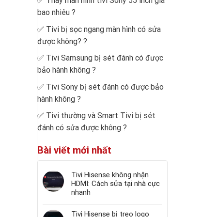
✅
Thay màn hình tivi Sony 55 inch giá
bao nhiêu
?
✅
Tivi bị sọc ngang màn hình có sửa
được không?
?
✅
Tivi Samsung bị sét đánh có được
bảo hành không
?
✅
Tivi Sony bị sét đánh có được bảo
hành không
?
✅
Tivi thường và Smart Tivi bị sét
đánh có sửa được không
?
Bài viết mới nhất
Tivi Hisense không nhận
HDMI: Cách sửa tại nhà cực
nhanh
Tivi Hisense bị treo logo