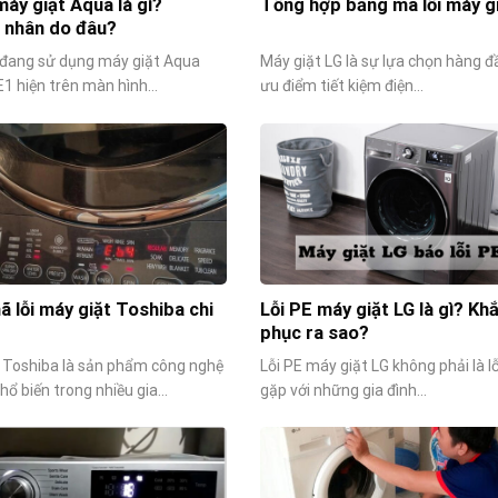
máy giặt Aqua là gì?
Tổng hợp bảng mã lỗi máy g
 nhân do đâu?
đang sử dụng máy giặt Aqua
Máy giặt LG là sự lựa chọn hàng đ
E1 hiện trên màn hình...
ưu điểm tiết kiệm điện...
 lỗi máy giặt Toshiba chi
Lỗi PE máy giặt LG là gì? Kh
phục ra sao?
 Toshiba là sản phẩm công nghệ
Lỗi PE máy giặt LG không phải là l
phổ biến trong nhiều gia...
gặp với những gia đình...