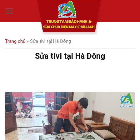
Skip
0
to
content
Trang chủ
»
Sửa tivi tại Hà Đông
Sửa tivi tại Hà Đông