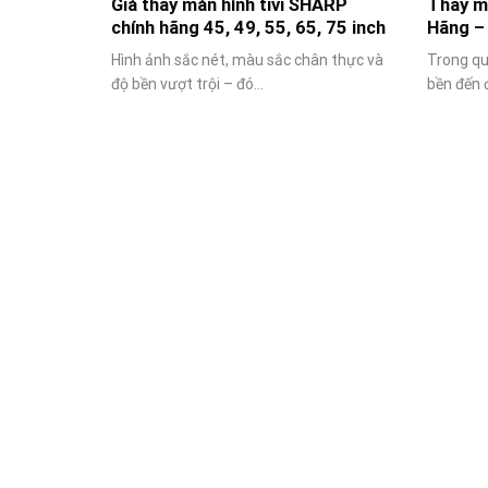
Giá thay màn hình tivi SHARP
Thay mà
chính hãng 45, 49, 55, 65, 75 inch
Hãng –
Hình ảnh sắc nét, màu sắc chân thực và
Trong qu
độ bền vượt trội – đó...
bền đến đ