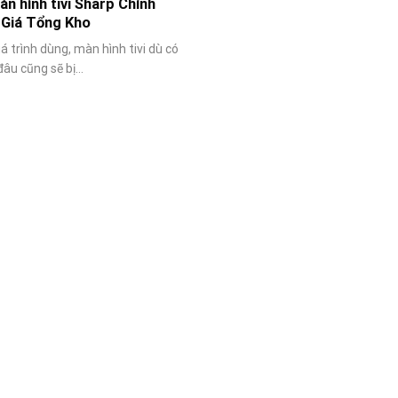
n hình tivi Sharp Chính
 Giá Tổng Kho
á trình dùng, màn hình tivi dù có
âu cũng sẽ bị...