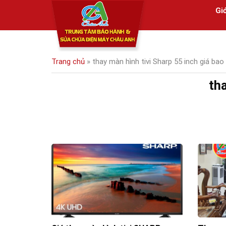
Skip
Giớ
to
content
Trang chủ
»
thay màn hình tivi Sharp 55 inch giá bao
tha