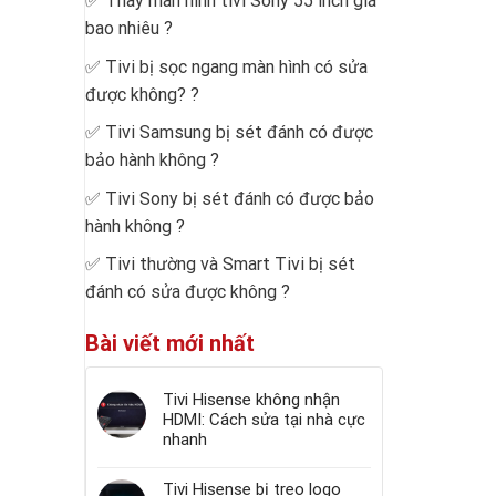
✅
Thay màn hình tivi Sony 55 inch giá
bao nhiêu
?
✅
Tivi bị sọc ngang màn hình có sửa
được không?
?
✅
Tivi Samsung bị sét đánh có được
bảo hành không
?
✅
Tivi Sony bị sét đánh có được bảo
hành không
?
✅
Tivi thường và Smart Tivi bị sét
đánh có sửa được không
?
Bài viết mới nhất
Tivi Hisense không nhận
HDMI: Cách sửa tại nhà cực
nhanh
Tivi Hisense bị treo logo