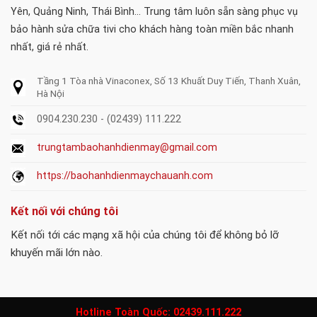
Yên, Quảng Ninh, Thái Bình... Trung tâm luôn sẵn sàng phục vụ
bảo hành sửa chữa tivi cho khách hàng toàn miền bắc nhanh
nhất, giá rẻ nhất.
Tầng 1 Tòa nhà Vinaconex, Số 13 Khuất Duy Tiến, Thanh Xuân,
Hà Nội
0904.230.230 - (02439) 111.222
trungtambaohanhdienmay@gmail.com
https://baohanhdienmaychauanh.com
Kết nối với chúng tôi
Kết nối tới các mạng xã hội của chúng tôi để không bỏ lỡ
khuyến mãi lớn nào.
Hotline Toàn Quốc:
02439.111.222