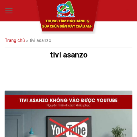
Skip
0
to
content
Trang chủ
»
tivi asanzo
tivi asanzo