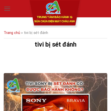
Skip
0
to
content
Trang chủ
»
tivi bị sét đánh
tivi bị sét đánh