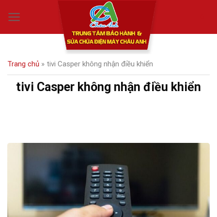
Skip
0
to
content
Trang chủ
»
tivi Casper không nhận điều khiển
tivi Casper không nhận điều khiển