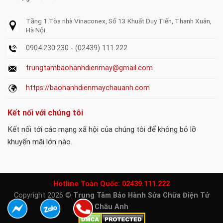
Tầng 1 Tòa nhà Vinaconex, Số 13 Khuất Duy Tiến, Thanh Xuân,
Hà Nội
0904.230.230 - (02439) 111.222
trungtambaohanhdienmay@gmail.com
https://baohanhdienmaychauanh.com
Kết nối với chúng tôi
Kết nối tới các mạng xã hội của chúng tôi để không bỏ lỡ
khuyến mãi lớn nào.
Hotline Toàn Quốc:
02439.111.222
Copyright 2026 ©
Trung Tâm Bảo Hành Sửa Chữa Điện Tử
Châu Anh