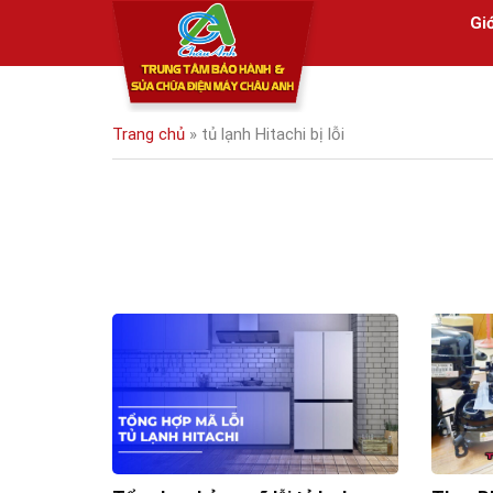
Skip
Giớ
to
content
Trang chủ
»
tủ lạnh Hitachi bị lỗi