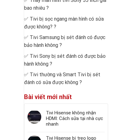
✅
Thay màn hình tivi Sony 55 inch giá
bao nhiêu
?
✅
Tivi bị sọc ngang màn hình có sửa
được không?
?
✅
Tivi Samsung bị sét đánh có được
bảo hành không
?
✅
Tivi Sony bị sét đánh có được bảo
hành không
?
✅
Tivi thường và Smart Tivi bị sét
đánh có sửa được không
?
Bài viết mới nhất
Tivi Hisense không nhận
HDMI: Cách sửa tại nhà cực
nhanh
Tivi Hisense bị treo logo