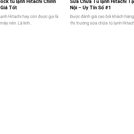
ock tủ lạnh Hitachi Chính
Sửa Chữa Tủ lạnh Hitachi Tạ
 Giá Tốt
Nội – Uy Tín Số #1
lạnh Hitachi hay còn được gọi là
Được đánh giá cao bởi khách hàng
máy nén. Là linh...
thị trường sửa chữa tủ lạnh Hitachi