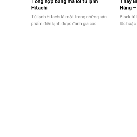
Tổng hợp bảng mã lỗi tủ lạnh
Thay Bl
Hitachi
Hãng –
Tủ lạnh Hitachi là một trong những sản
Block tủ 
phẩm điện lạnh được đánh giá cao...
lốc hoặc 