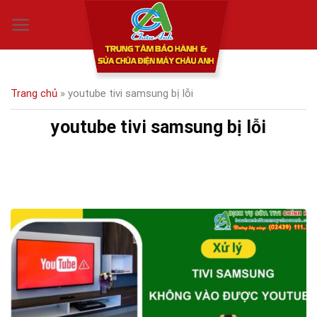
Skip
0
to
content
Trang chủ
»
youtube tivi samsung bị lỗi
youtube tivi samsung bị lỗi