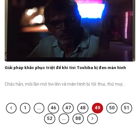
Giải pháp khắc phục triệt để khi tivi Toshiba bị đen màn hình
Chắc hẳn, mỗi lần mở tivi lên và màn hình bị tối thui, thử mọi...
1
…
46
47
48
49
50
51
52
…
88