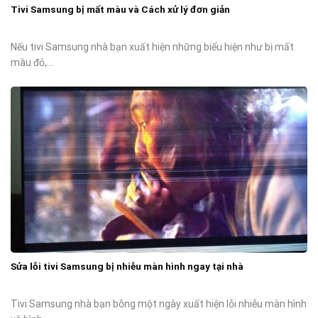
Tivi Samsung bị mất màu và Cách xử lý đơn giản
Nếu tivi Samsung nhà bạn xuất hiện những biểu hiện như bị mất
màu đỏ,...
Sửa lỗi tivi Samsung bị nhiễu màn hình ngay tại nhà
Tivi Samsung nhà bạn bỗng một ngày xuất hiện lỗi nhiễu màn hình