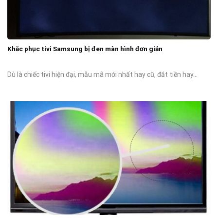
Khắc phục tivi Samsung bị đen màn hình đơn giản
Dù là chiếc tivi hiện đại, mẫu mã mới nhất hay cũ, đắt tiền hay...