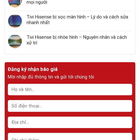
mọi người
Tivi Hisense bị sọc màn hình – Lý do và cách sửa
nhanh nhất
Tivi Hisense bị nhòe hình – Nguyên nhân và cách
xử trí
Đăng ký nhận báo giá
Mời nhập đủ thông tin và gửi tới chúng tôi