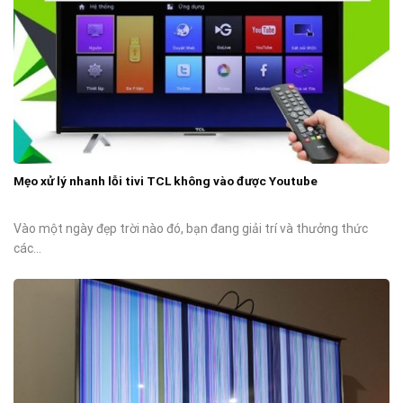
Mẹo xử lý nhanh lỗi tivi TCL không vào được Youtube
Vào một ngày đẹp trời nào đó, bạn đang giải trí và thưởng thức
các...