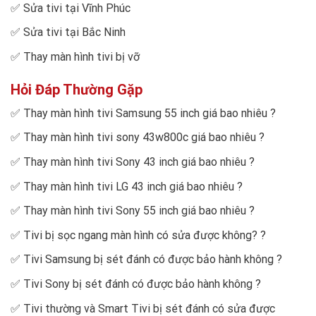
✅
Sửa tivi tại Vĩnh Phúc
✅
Sửa tivi tại Bắc Ninh
✅
Thay màn hình tivi bị vỡ
Hỏi Đáp Thường Gặp
✅
Thay màn hình tivi Samsung 55 inch giá bao nhiêu
?
✅
Thay màn hình tivi sony 43w800c giá bao nhiêu
?
✅
Thay màn hình tivi Sony 43 inch giá bao nhiêu
?
✅
Thay màn hình tivi LG 43 inch giá bao nhiêu
?
✅
Thay màn hình tivi Sony 55 inch giá bao nhiêu
?
✅
Tivi bị sọc ngang màn hình có sửa được không?
?
✅
Tivi Samsung bị sét đánh có được bảo hành không
?
✅
Tivi Sony bị sét đánh có được bảo hành không
?
✅
Tivi thường và Smart Tivi bị sét đánh có sửa được