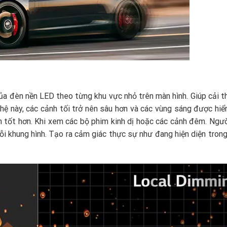
ủa đèn nền LED theo từng khu vực nhỏ trên màn hình. Giúp cải t
 này, các cảnh tối trở nên sâu hơn và các vùng sáng được hiển
nh tốt hơn. Khi xem các bộ phim kinh dị hoặc các cảnh đêm. Ngư
ỗi khung hình. Tạo ra cảm giác thực sự như đang hiện diện tron