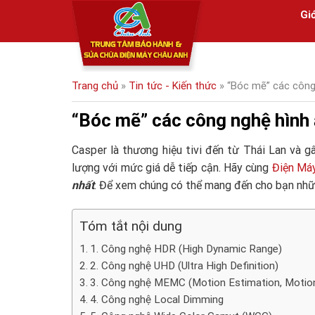
Skip
Giớ
to
content
Trang chủ
»
Tin tức - Kiến thức
»
“Bóc mẽ” các công 
“Bóc mẽ” các công nghệ hình ả
Casper là thương hiệu tivi đến từ Thái Lan và 
lượng với mức giá dễ tiếp cận. Hãy cùng
Điện Má
nhất
. Để xem chúng có thể mang đến cho bạn nhữ
Tóm tắt nội dung
1. Công nghệ HDR (High Dynamic Range)
2. Công nghệ UHD (Ultra High Definition)
3. Công nghệ MEMC (Motion Estimation, Moti
4. Công nghệ Local Dimming