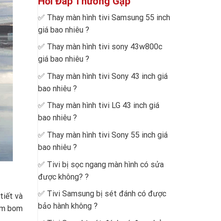
Hỏi Đáp Thường Gặp
✅
Thay màn hình tivi Samsung 55 inch
giá bao nhiêu
?
✅
Thay màn hình tivi sony 43w800c
giá bao nhiêu
?
✅
Thay màn hình tivi Sony 43 inch giá
bao nhiêu
?
✅
Thay màn hình tivi LG 43 inch giá
bao nhiêu
?
✅
Thay màn hình tivi Sony 55 inch giá
bao nhiêu
?
✅
Tivi bị sọc ngang màn hình có sửa
được không?
?
✅
Tivi Samsung bị sét đánh có được
tiết và
bảo hành không
?
him bom