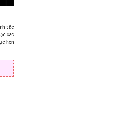
ảnh sắc
oặc các
ực hơn