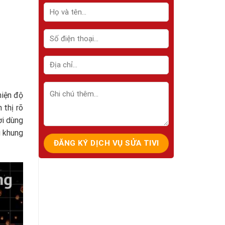
hiện độ
 thị rõ
ời dùng
g khung