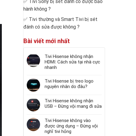
✅
Tivi Sony bị sét đánh có được bảo
hành không
?
✅
Tivi thường và Smart Tivi bị sét
đánh có sửa được không
?
Bài viết mới nhất
Tivi Hisense không nhận
HDMI: Cách sửa tại nhà cực
nhanh
Tivi Hisense bị treo logo
nguyên nhân do đâu?
Tivi Hisense không nhận
USB – Đừng vội mang đi sửa
Tivi Hisense không vào
được ứng dụng – Đừng vội
nghĩ tivi hỏng