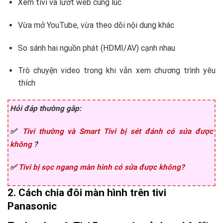
Xem tivi và lướt web cùng lúc
Vừa mở YouTube, vừa theo dõi nội dung khác
So sánh hai nguồn phát (HDMI/AV) cạnh nhau
Trò chuyện video trong khi vẫn xem chương trình yêu
thích
Hỏi đáp thường găp:
✅
Tivi thường và Smart Tivi bị sét đánh có sửa được
không
?
✅
Tivi bị sọc ngang màn hình có sửa được không?
2. Cách chia đôi màn hình trên tivi
Panasonic