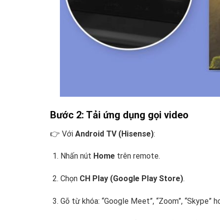
Bước 2: Tải ứng dụng gọi video
👉 Với
Android TV (Hisense)
:
Nhấn nút
Home
trên remote.
Chọn
CH Play (Google Play Store)
.
Gõ từ khóa: “Google Meet”, “Zoom”, “Skype” 