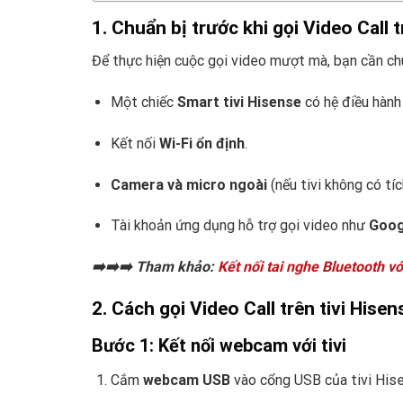
1. Chuẩn bị trước khi gọi Video Call t
Để thực hiện cuộc gọi video mượt mà, bạn cần chu
Một chiếc
Smart tivi Hisense
có hệ điều hành
Kết nối
Wi-Fi ổn định
.
Camera và micro ngoài
(nếu tivi không có t
Tài khoản ứng dụng hỗ trợ gọi video như
Goog
➡️➡️➡️ Tham khảo:
Kết nối tai nghe Bluetooth vớ
2. Cách gọi Video Call trên tivi Hisen
Bước 1: Kết nối webcam với tivi
Cắm
webcam USB
vào cổng USB của tivi His