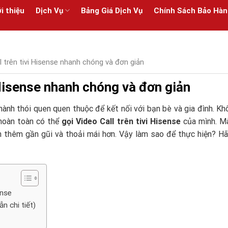
i thiệu
Dịch Vụ
Bảng Giá Dịch Vụ
Chính Sách Bảo Hàn
l trên tivi Hisense nhanh chóng và đơn giản
 Hisense nhanh chóng và đơn giản
hành thói quen quen thuộc để kết nối với bạn bè và gia đình. Kh
 hoàn toàn có thể
gọi Video Call trên
tivi Hisense
của mình. Mà
n thêm gần gũi và thoải mái hơn. Vậy làm sao để thực hiện? H
ense
n chi tiết)