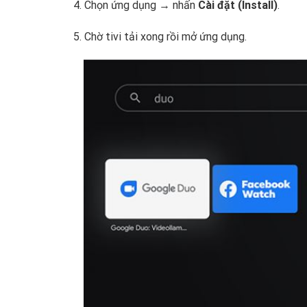
Chọn ứng dụng → nhấn
Cài đặt (Install)
.
Chờ tivi tải xong rồi mở ứng dụng.