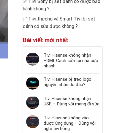
✅
Tivi Sony bị sét đánh có được bảo
hành không
?
✅
Tivi thường và Smart Tivi bị sét
đánh có sửa được không
?
Bài viết mới nhất
Tivi Hisense không nhận
HDMI: Cách sửa tại nhà cực
nhanh
Tivi Hisense bị treo logo
nguyên nhân do đâu?
Tivi Hisense không nhận
USB – Đừng vội mang đi sửa
Tivi Hisense không vào
được ứng dụng – Đừng vội
nghĩ tivi hỏng