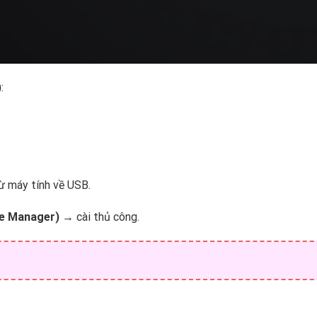
)
:
ừ máy tính về USB.
ile Manager)
→ cài thủ công.