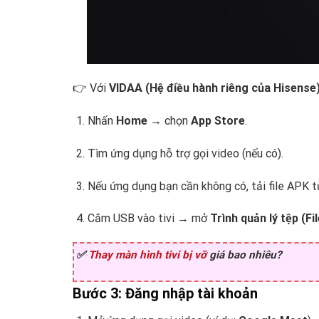
👉 Với
VIDAA (Hệ điều hành riêng của Hisense
Nhấn
Home
→ chọn
App Store
.
Tìm ứng dụng hỗ trợ gọi video (nếu có).
Nếu ứng dụng bạn cần không có, tải file APK t
Cắm USB vào tivi → mở
Trình quản lý tệp (F
✅
Thay màn hình tivi bị vỡ
giá bao nhiêu?
Bước 3: Đăng nhập tài khoản