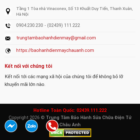
Tầng 1 Tòa nhà Vinaconex, Số 13 Khuất Duy Tiến, Thanh Xuân,
Hà Nội
0904.230.230 - (02439) 111.222
trungtambaohanhdienmay@gmail.com
https://baohanhdienmaychauanh.com
Kết nối với chúng tôi
Kết nối tới các mạng xã hội của chúng tôi để không bỏ lỡ
khuyến mãi lớn nào.
Hotline Toàn Quốc:
02439.111.222
Copyright 2026 ©
Trung Tâm Bảo Hành Sửa Chữa Điện Tử
Châu Anh