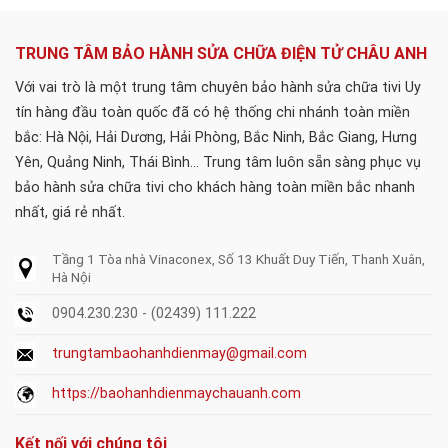
TRUNG TÂM BẢO HÀNH SỬA CHỮA ĐIỆN TỬ CHÂU ANH
Với vai trò là một trung tâm chuyên bảo hành sửa chữa tivi Uy
tín hàng đầu toàn quốc đã có hệ thống chi nhánh toàn miền
bắc: Hà Nội, Hải Dương, Hải Phòng, Bắc Ninh, Bắc Giang, Hưng
Yên, Quảng Ninh, Thái Bình... Trung tâm luôn sẵn sàng phục vụ
bảo hành sửa chữa tivi cho khách hàng toàn miền bắc nhanh
nhất, giá rẻ nhất.
Tầng 1 Tòa nhà Vinaconex, Số 13 Khuất Duy Tiến, Thanh Xuân,
Hà Nội
0904.230.230 - (02439) 111.222
trungtambaohanhdienmay@gmail.com
https://baohanhdienmaychauanh.com
Kết nối với chúng tôi