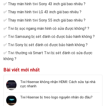
✅
Thay màn hình tivi Sony 43 inch giá bao nhiêu
?
✅
Thay màn hình tivi LG 43 inch giá bao nhiêu
?
✅
Thay màn hình tivi Sony 55 inch giá bao nhiêu
?
✅
Tivi bị sọc ngang màn hình có sửa được không?
?
✅
Tivi Samsung bị sét đánh có được bảo hành không
?
✅
Tivi Sony bị sét đánh có được bảo hành không
?
✅
Tivi thường và Smart Tivi bị sét đánh có sửa được
không
?
Bài viết mới nhất
Tivi Hisense không nhận HDMI: Cách sửa tại nhà
cực nhanh
Tivi Hisense bị treo logo nguyên nhân do đâu?