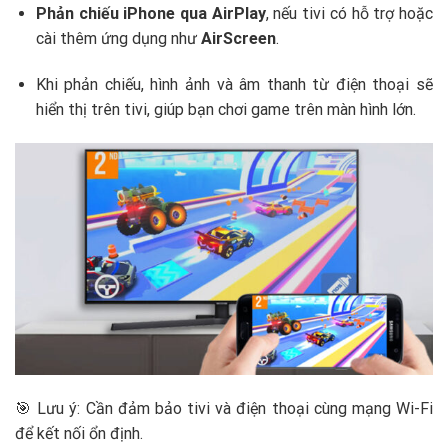
Phản chiếu iPhone qua AirPlay
, nếu tivi có hỗ trợ hoặc
cài thêm ứng dụng như
AirScreen
.
Khi phản chiếu, hình ảnh và âm thanh từ điện thoại sẽ
hiển thị trên tivi, giúp bạn chơi game trên màn hình lớn.
🎯 Lưu ý: Cần đảm bảo tivi và điện thoại cùng mạng Wi-Fi
để kết nối ổn định.