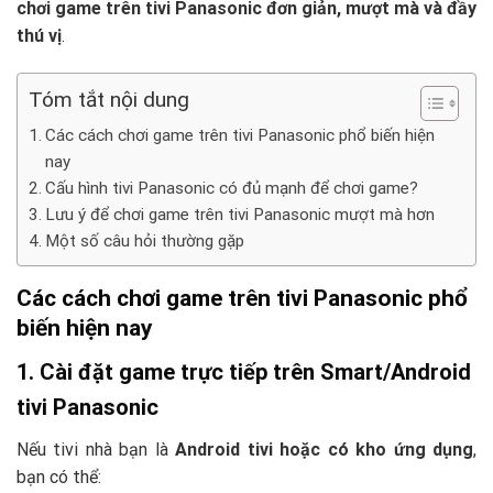
chơi game trên tivi Panasonic đơn giản, mượt mà và đầy
thú vị
.
Tóm tắt nội dung
Các cách chơi game trên tivi Panasonic phổ biến hiện
nay
Cấu hình tivi Panasonic có đủ mạnh để chơi game?
Lưu ý để chơi game trên tivi Panasonic mượt mà hơn
Một số câu hỏi thường gặp
Các cách chơi game trên tivi Panasonic phổ
biến hiện nay
1. Cài đặt game trực tiếp trên Smart/Android
tivi Panasonic
Nếu tivi nhà bạn là
Android tivi hoặc có kho ứng dụng
,
bạn có thể: