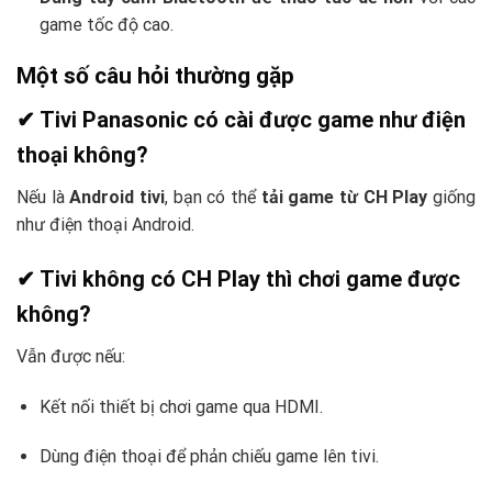
game tốc độ cao.
Một số câu hỏi thường gặp
✔ Tivi Panasonic có cài được game như điện
thoại không?
Nếu là
Android tivi
, bạn có thể
tải game từ CH Play
giống
như điện thoại Android.
✔ Tivi không có CH Play thì chơi game được
không?
Vẫn được nếu:
Kết nối thiết bị chơi game qua HDMI.
Dùng điện thoại để phản chiếu game lên tivi.