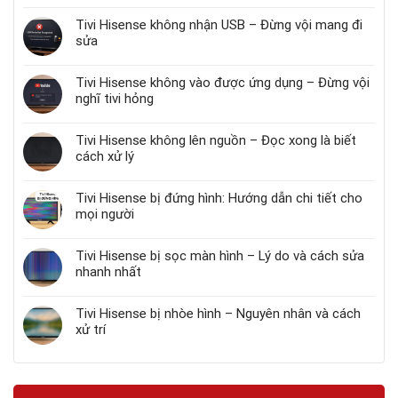
Tivi Hisense không nhận USB – Đừng vội mang đi
sửa
Tivi Hisense không vào được ứng dụng – Đừng vội
nghĩ tivi hỏng
Tivi Hisense không lên nguồn – Đọc xong là biết
cách xử lý
Tivi Hisense bị đứng hình: Hướng dẫn chi tiết cho
mọi người
Tivi Hisense bị sọc màn hình – Lý do và cách sửa
nhanh nhất
Tivi Hisense bị nhòe hình – Nguyên nhân và cách
xử trí