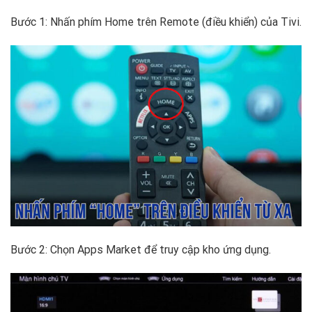
Bước 1: Nhấn phím Home trên Remote (điều khiển) của Tivi.
Bước 2: Chọn Apps Market để truy cập kho ứng dụng.