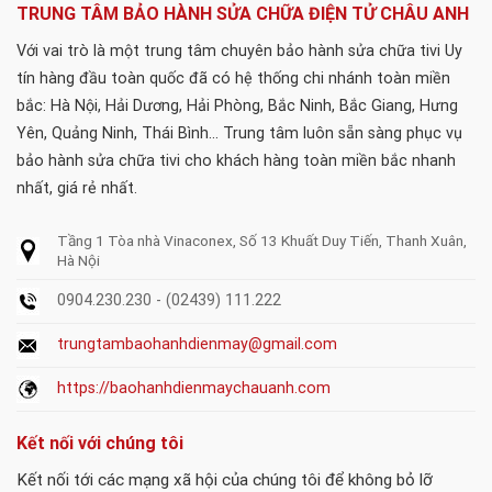
TRUNG TÂM BẢO HÀNH SỬA CHỮA ĐIỆN TỬ CHÂU ANH
Với vai trò là một trung tâm chuyên bảo hành sửa chữa tivi Uy
tín hàng đầu toàn quốc đã có hệ thống chi nhánh toàn miền
bắc: Hà Nội, Hải Dương, Hải Phòng, Bắc Ninh, Bắc Giang, Hưng
Yên, Quảng Ninh, Thái Bình... Trung tâm luôn sẵn sàng phục vụ
bảo hành sửa chữa tivi cho khách hàng toàn miền bắc nhanh
nhất, giá rẻ nhất.
Tầng 1 Tòa nhà Vinaconex, Số 13 Khuất Duy Tiến, Thanh Xuân,
Hà Nội
0904.230.230 - (02439) 111.222
trungtambaohanhdienmay@gmail.com
https://baohanhdienmaychauanh.com
Kết nối với chúng tôi
Kết nối tới các mạng xã hội của chúng tôi để không bỏ lỡ