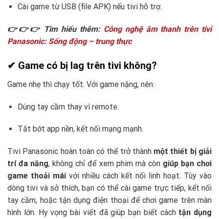
Cài game từ USB (file APK) nếu tivi hỗ trợ.
👉👉👉 Tìm hiểu thêm:
Công nghệ âm thanh trên tivi
Panasonic: Sống động – trung thực
✔ Game có bị lag trên tivi không?
Game nhẹ thì chạy tốt. Với game nặng, nên:
Dùng tay cầm thay vì remote.
Tắt bớt app nền, kết nối mạng mạnh.
Tivi Panasonic hoàn toàn có thể trở thành
một thiết bị giải
trí đa năng
, không chỉ để xem phim mà còn
giúp bạn chơi
game thoải mái
với nhiều cách kết nối linh hoạt. Tùy vào
dòng tivi và sở thích, bạn có thể cài game trực tiếp, kết nối
tay cầm, hoặc tận dụng điện thoại để chơi game trên màn
hình lớn. Hy vọng bài viết đã giúp bạn biết cách
tận dụng