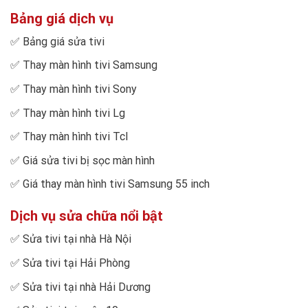
Bảng giá dịch vụ
✅
Bảng giá sửa tivi
✅
Thay màn hình tivi Samsung
✅
Thay màn hình tivi Sony
✅
Thay màn hình tivi Lg
✅
Thay màn hình tivi Tcl
✅
Giá sửa tivi bị sọc màn hình
✅
Giá thay màn hình tivi Samsung 55 inch
Dịch vụ sửa chữa nổi bật
✅
Sửa tivi tại nhà Hà Nội
✅
Sửa tivi tại Hải Phòng
✅
Sửa tivi tại nhà Hải Dương