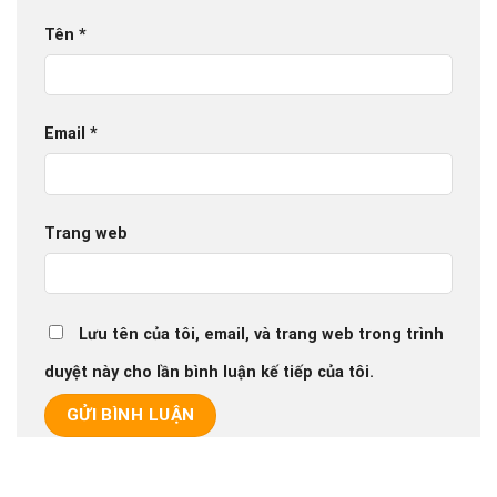
Tên
*
Email
*
Trang web
Lưu tên của tôi, email, và trang web trong trình
duyệt này cho lần bình luận kế tiếp của tôi.