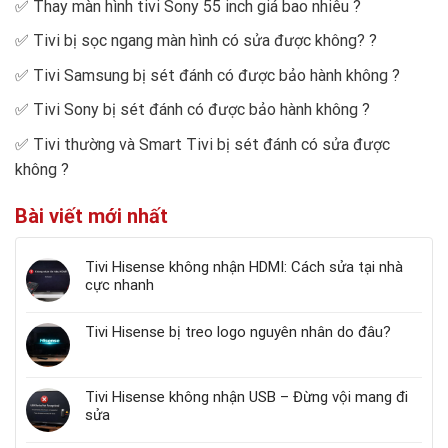
✅
Thay màn hình tivi Sony 55 inch giá bao nhiêu
?
✅
Tivi bị sọc ngang màn hình có sửa được không?
?
✅
Tivi Samsung bị sét đánh có được bảo hành không
?
✅
Tivi Sony bị sét đánh có được bảo hành không
?
✅
Tivi thường và Smart Tivi bị sét đánh có sửa được
không
?
Bài viết mới nhất
Tivi Hisense không nhận HDMI: Cách sửa tại nhà
cực nhanh
Tivi Hisense bị treo logo nguyên nhân do đâu?
Tivi Hisense không nhận USB – Đừng vội mang đi
sửa