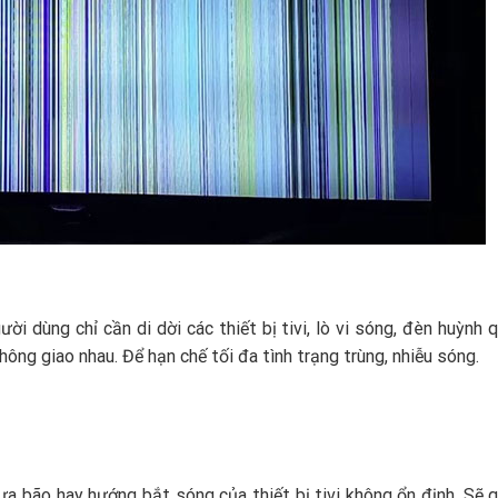
ười dùng chỉ cần di dời các thiết bị tivi, lò vi sóng, đèn huỳnh 
không giao nhau. Để hạn chế tối đa tình trạng trùng, nhiễu sóng.
ưa bão hay hướng bắt sóng của thiết bị tivi không ổn định. Sẽ 