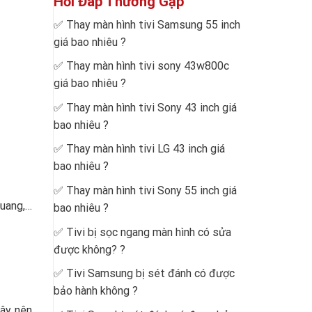
Hỏi Đáp Thường Gặp
✅
Thay màn hình tivi Samsung 55 inch
giá bao nhiêu
?
✅
Thay màn hình tivi sony 43w800c
giá bao nhiêu
?
✅
Thay màn hình tivi Sony 43 inch giá
bao nhiêu
?
✅
Thay màn hình tivi LG 43 inch giá
bao nhiêu
?
✅
Thay màn hình tivi Sony 55 inch giá
quang,…
bao nhiêu
?
✅
Tivi bị sọc ngang màn hình có sửa
được không?
?
✅
Tivi Samsung bị sét đánh có được
bảo hành không
?
gây nên