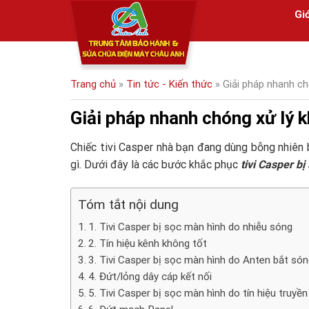
Skip
Giớ
to
content
Trang chủ
»
Tin tức - Kiến thức
»
Giải pháp nhanh chó
Giải pháp nhanh chóng xử lý k
Chiếc tivi Casper nhà bạn đang dùng bỗng nhiên b
gì. Dưới đây là các bước khắc phục
tivi Casper b
Tóm tắt nội dung
1. Tivi Casper bị sọc màn hình do nhiễu sóng
2. Tín hiệu kênh không tốt
3. Tivi Casper bị sọc màn hình do Anten bắt só
4. Đứt/lỏng dây cáp kết nối
5. Tivi Casper bị sọc màn hình do tín hiệu truyề