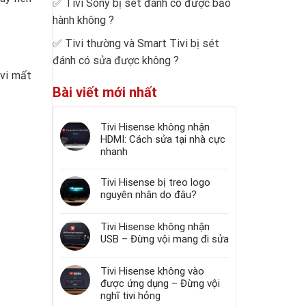
✅
Tivi Sony bị sét đánh có được bảo
hành không
?
✅
Tivi thường và Smart Tivi bị sét
đánh có sửa được không
?
ivi mất
Bài viết mới nhất
Tivi Hisense không nhận
HDMI: Cách sửa tại nhà cực
nhanh
Tivi Hisense bị treo logo
nguyên nhân do đâu?
Tivi Hisense không nhận
USB – Đừng vội mang đi sửa
Tivi Hisense không vào
được ứng dụng – Đừng vội
nghĩ tivi hỏng