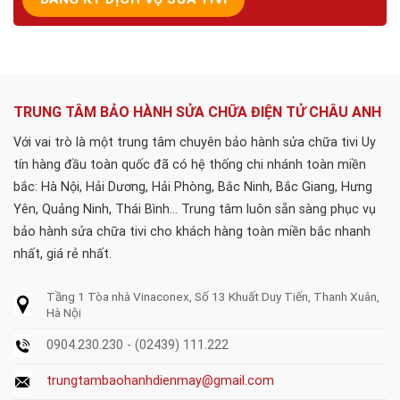
TRUNG TÂM BẢO HÀNH SỬA CHỮA ĐIỆN TỬ CHÂU ANH
Với vai trò là một trung tâm chuyên bảo hành sửa chữa tivi Uy
tín hàng đầu toàn quốc đã có hệ thống chi nhánh toàn miền
bắc: Hà Nội, Hải Dương, Hải Phòng, Bắc Ninh, Bắc Giang, Hưng
Yên, Quảng Ninh, Thái Bình... Trung tâm luôn sẵn sàng phục vụ
bảo hành sửa chữa tivi cho khách hàng toàn miền bắc nhanh
nhất, giá rẻ nhất.
Tầng 1 Tòa nhà Vinaconex, Số 13 Khuất Duy Tiến, Thanh Xuân,
Hà Nội
0904.230.230 - (02439) 111.222
trungtambaohanhdienmay@gmail.com