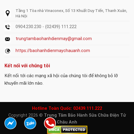
Tầng 1 Tòa nhà Vinaconex, Số 13 Khuất Duy Tiến, Thanh Xuân,
Hà Nội
0904.230.230 - (02439) 111.222
trungtambaohanhdienmay@gmail.com
https://baohanhdienmaychauanh.com
Kết nối với chúng tôi
Kết nối tới các mạng xã hội của chúng tôi để không bỏ lỡ
khuyến mãi lớn nào.
Hotline Toàn Quốc:
02439.111.222
Copyright 2026 ©
Trung Tâm Bảo Hành Sửa Chữa Điện Tử
Châu Anh