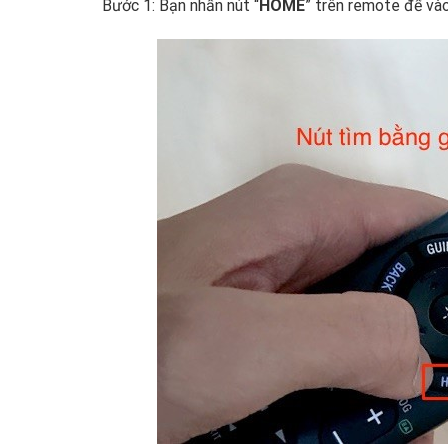
Bước 1: Bạn nhấn nút “
HOME
” trên remote để vào