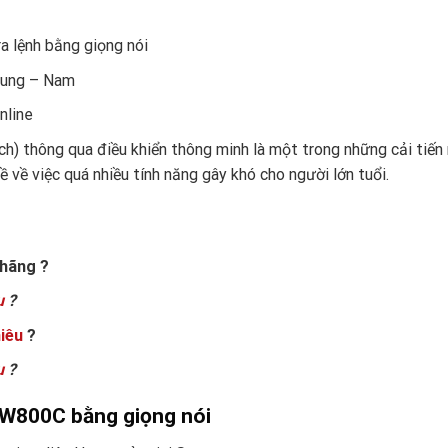
ra lệnh bằng giọng nói
Trung – Nam
nline
ch) thông qua điều khiển thông minh là một trong những cải tiến 
 về việc quá nhiều tính năng gây khó cho người lớn tuổi.
hãng ?
u
?
iêu
?
u
?
43W800C bằng giọng nói