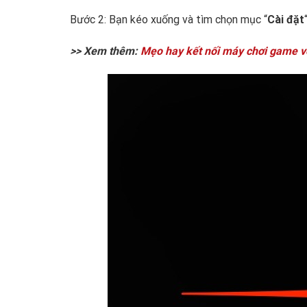
Bước 2: Bạn kéo xuống và tìm chọn mục “
Cài đặt
“
>> Xem thêm:
Mẹo hay kết nối máy chơi game v