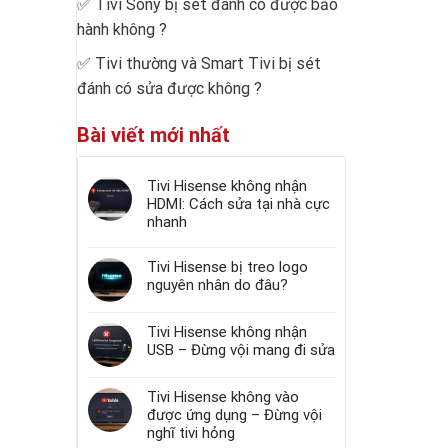
✅
Tivi Sony bị sét đánh có được bảo
hành không
?
✅
Tivi thường và Smart Tivi bị sét
đánh có sửa được không
?
Bài viết mới nhất
Tivi Hisense không nhận
HDMI: Cách sửa tại nhà cực
nhanh
Tivi Hisense bị treo logo
nguyên nhân do đâu?
Tivi Hisense không nhận
USB – Đừng vội mang đi sửa
Tivi Hisense không vào
được ứng dụng – Đừng vội
nghĩ tivi hỏng