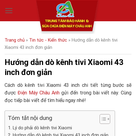
Skip
0
to
content
Trang chủ
»
Tin tức - Kiến thức
»
Hướng dẫn dò kênh tivi
Xiaomi 43 inch đơn giản
Hướng dẫn dò kênh tivi Xiaomi 43
inch đơn giản
Cách dò kênh tivi Xiaomi 43 inch chi tiết từng bước sẽ
được
Điện Máy Châu Anh
gửi đến trong bài viết này. Cùng
đọc tiếp bài viết để tìm hiểu ngay nhé!
Tóm tắt nội dung
Lý do phải dò kênh tivi Xiaomi
Hướng dẫn dò kênh tivi Xiaomi 43 inch đơn giản