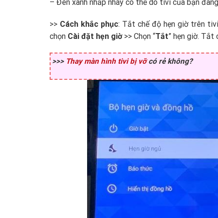
– Đèn xanh nhấp nháy có thể do tivi của bạn đang 
>>
Cách khắc phục
: Tắt chế độ hẹn giờ trên ti
chọn
Cài đặt hẹn giờ
>> Chọn “
Tắt
” hẹn giờ. Tắt 
>>>
Thay màn hình tivi bị vỡ
có rẻ không?