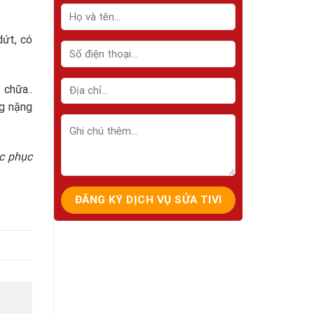
dứt, có
chữa..
ng nặng
c phục