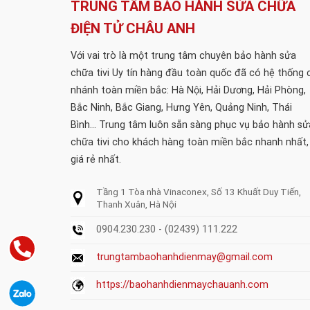
TRUNG TÂM BẢO HÀNH SỬA CHỮA
ĐIỆN TỬ CHÂU ANH
Với vai trò là một trung tâm chuyên bảo hành sửa
chữa tivi Uy tín hàng đầu toàn quốc đã có hệ thống 
nhánh toàn miền bắc: Hà Nội, Hải Dương, Hải Phòng,
Bắc Ninh, Bắc Giang, Hưng Yên, Quảng Ninh, Thái
Bình... Trung tâm luôn sẵn sàng phục vụ bảo hành sử
chữa tivi cho khách hàng toàn miền bắc nhanh nhất,
giá rẻ nhất.
Tầng 1 Tòa nhà Vinaconex, Số 13 Khuất Duy Tiến,
Thanh Xuân, Hà Nội
0904.230.230 - (02439) 111.222
trungtambaohanhdienmay@gmail.com
https://baohanhdienmaychauanh.com