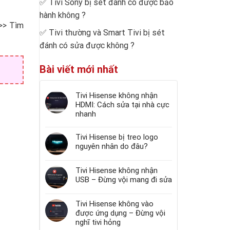
✅
Tivi Sony bị sét đánh có được bảo
hành không
?
 >> Tìm
✅
Tivi thường và Smart Tivi bị sét
đánh có sửa được không
?
Bài viết mới nhất
Tivi Hisense không nhận
HDMI: Cách sửa tại nhà cực
nhanh
Tivi Hisense bị treo logo
nguyên nhân do đâu?
Tivi Hisense không nhận
USB – Đừng vội mang đi sửa
Tivi Hisense không vào
được ứng dụng – Đừng vội
nghĩ tivi hỏng