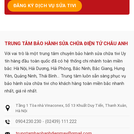
TRUNG TÂM BẢO HÀNH SỬA CHỮA ĐIỆN TỬ CHÂU ANH
Với vai trò là một trung tâm chuyên bảo hành sửa chữa tivi Uy
tín hàng đầu toàn quốc đã có hệ thống chi nhánh toàn miền
bắc: Hà Nội, Hải Dương, Hải Phòng, Bắc Ninh, Bắc Giang, Hưng
Yên, Quảng Ninh, Thái Bình... Trung tâm luôn sẵn sàng phục vụ
bảo hành sửa chữa tivi cho khách hàng toàn miền bắc nhanh
nhất, giá rẻ nhất.
Tầng 1 Tòa nhà Vinaconex, Số 13 Khuất Duy Tiến, Thanh Xuân,
Hà Nội
0904.230.230 - (02439) 111.222
trungtambaohanhdienmay@gmail.com