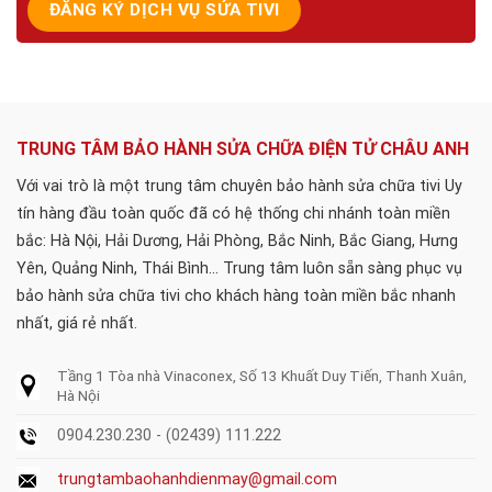
TRUNG TÂM BẢO HÀNH SỬA CHỮA ĐIỆN TỬ CHÂU ANH
Với vai trò là một trung tâm chuyên bảo hành sửa chữa tivi Uy
tín hàng đầu toàn quốc đã có hệ thống chi nhánh toàn miền
bắc: Hà Nội, Hải Dương, Hải Phòng, Bắc Ninh, Bắc Giang, Hưng
Yên, Quảng Ninh, Thái Bình... Trung tâm luôn sẵn sàng phục vụ
bảo hành sửa chữa tivi cho khách hàng toàn miền bắc nhanh
nhất, giá rẻ nhất.
Tầng 1 Tòa nhà Vinaconex, Số 13 Khuất Duy Tiến, Thanh Xuân,
Hà Nội
0904.230.230 - (02439) 111.222
trungtambaohanhdienmay@gmail.com