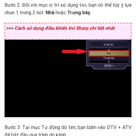
Bước 2: Đối với mục vị trí sử dụng tivi, bạn có thể tùy ý lựa
chọn 1 trong 2 nút:
Nhà
hoặc
Trưng bày.
>>>
Cách sử dụng điều khiển tivi Sharp chi tiết nhất
Bước 3: Tại mục Tự động dò tìm, bạn bấm vào DTV + ATV
để bắt đầu quá trình dò kênh.