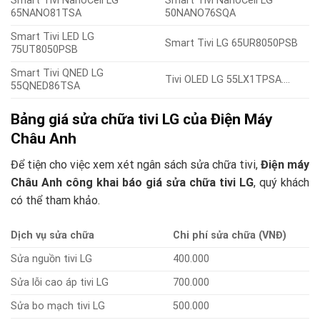
Smart Tivi NanoCell LG
Smart Tivi NanoCell LG
65NANO81TSA
50NANO76SQA
Smart Tivi LED LG
Smart Tivi LG 65UR8050PSB
75UT8050PSB
Smart Tivi QNED LG
Tivi OLED LG 55LX1TPSA….
55QNED86TSA
Bảng giá sửa chữa tivi LG của Điện Máy
Châu Anh
Để tiện cho việc xem xét ngân sách sửa chữa tivi,
Điện máy
Châu Anh công khai
báo giá sửa chữa tivi LG
, quý khách
có thể tham khảo.
Dịch vụ sửa chữa
Chi phí sửa chữa (VNĐ)
Sửa nguồn tivi LG
400.000
Sửa lỗi cao áp tivi LG
700.000
Sửa bo mạch tivi LG
500.000