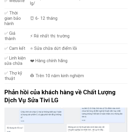
✅ Website
lg/
✅ Thời
gian bảo
⏰ 6- 12 tháng
hành
✅ Giá
⚡️ Rẻ nhất thị trường
thành
✅ Cam kết
⭐ Sửa chữa dứt điểm lỗi
✅ Linh kiện
❤️ Hàng chính hãng
sửa chữa
✅ Thợ kỹ
👷 Trên 10 năm kinh nghiệm
thuật
Phản hồi của khách hàng về Chất Lượng
Dịch Vụ Sửa Tivi LG