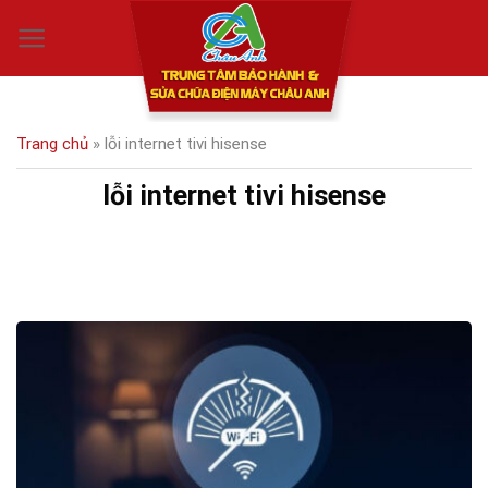
Skip
0
to
content
Trang chủ
»
lỗi internet tivi hisense
lỗi internet tivi hisense