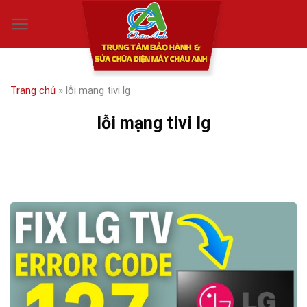
Skip
0
to
content
Trang chủ
»
lỗi mạng tivi lg
lỗi mạng tivi lg