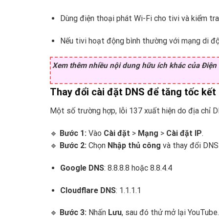
Dùng điện thoại phát Wi-Fi cho tivi và kiểm 
Nếu tivi hoạt động bình thường với mạng di đ
Xem thêm nhiều nội dung hữu ích khác của Điệ
Thay đổi cài đặt DNS để tăng tốc kết 
Một số trường hợp, lỗi 137 xuất hiện do địa chỉ 
🔹
Bước 1:
Vào
Cài đặt
>
Mạng
>
Cài đặt IP
.
🔹
Bước 2:
Chọn
Nhập thủ công
và thay đổi DNS
Google DNS
: 8.8.8.8 hoặc 8.8.4.4
Cloudflare DNS
: 1.1.1.1
🔹
Bước 3:
Nhấn
Lưu
, sau đó thử mở lại YouTube.