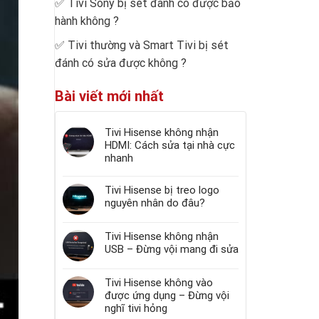
✅
Tivi Sony bị sét đánh có được bảo
hành không
?
✅
Tivi thường và Smart Tivi bị sét
đánh có sửa được không
?
Bài viết mới nhất
Tivi Hisense không nhận
HDMI: Cách sửa tại nhà cực
nhanh
Tivi Hisense bị treo logo
nguyên nhân do đâu?
Tivi Hisense không nhận
USB – Đừng vội mang đi sửa
Tivi Hisense không vào
được ứng dụng – Đừng vội
nghĩ tivi hỏng