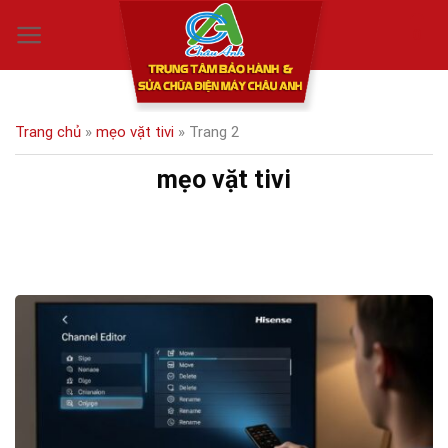
Skip
0
to
content
Trang chủ
»
mẹo vặt tivi
»
Trang 2
mẹo vặt tivi