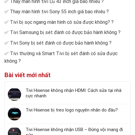
✅
Thay màn hình tivi LG 43 inch giá bao nhiêu
?
✅
Thay màn hình tivi Sony 55 inch giá bao nhiêu
?
✅
Tivi bị sọc ngang màn hình có sửa được không?
?
✅
Tivi Samsung bị sét đánh có được bảo hành không
?
✅
Tivi Sony bị sét đánh có được bảo hành không
?
✅
Tivi thường và Smart Tivi bị sét đánh có sửa được
không
?
Bài viết mới nhất
Tivi Hisense không nhận HDMI: Cách sửa tại nhà
cực nhanh
Tivi Hisense bị treo logo nguyên nhân do đâu?
Tivi Hisense không nhận USB – Đừng vội mang đi
sửa