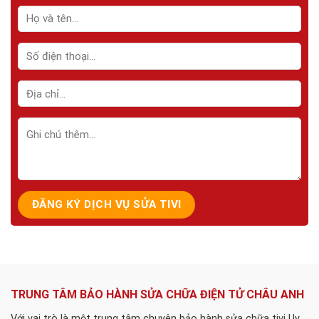
TRUNG TÂM BẢO HÀNH SỬA CHỮA ĐIỆN TỬ CHÂU ANH
Với vai trò là một trung tâm chuyên bảo hành sửa chữa tivi Uy