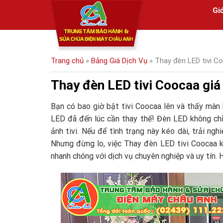
Skip
Giớ
to
content
Trang chủ
»
Bảng Giá Dịch Vụ
»
Thay đèn LED tivi Co
Thay đèn LED tivi Coocaa giá
Bạn có bao giờ bật tivi Coocaa lên và thấy màn 
LED đã đến lúc cần thay thế! Đèn LED không chỉ
ảnh tivi. Nếu để tình trạng này kéo dài, trải ng
Nhưng đừng lo, việc Thay đèn LED tivi Coocaa 
nhanh chóng với dịch vụ chuyên nghiệp và uy tín. H