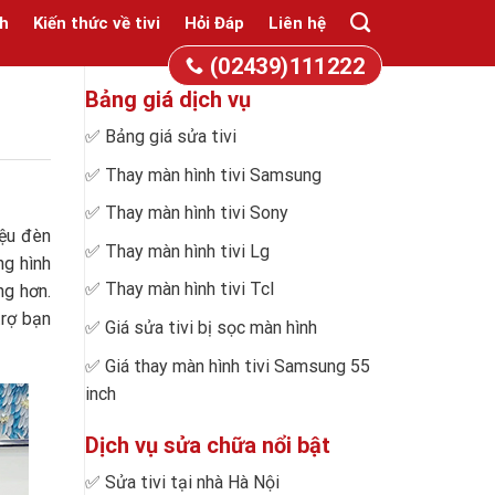
h
Kiến thức về tivi
Hỏi Đáp
Liên hệ
(02439)111222
Bảng giá dịch vụ
✅
Bảng giá sửa tivi
✅
Thay màn hình tivi Samsung
✅
Thay màn hình tivi Sony
iệu đèn
✅
Thay màn hình tivi Lg
ng hình
✅
Thay màn hình tivi Tcl
ng hơn.
trợ bạn
✅
Giá sửa tivi bị sọc màn hình
✅
Giá thay màn hình tivi Samsung 55
inch
Dịch vụ sửa chữa nổi bật
✅
Sửa tivi tại nhà Hà Nội