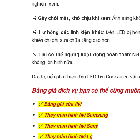
nghiệm xem.
🚨
Gây chói mắt, khó chịu khi xem
: Ánh sáng kh
🚨
Hư hỏng các linh kiện khác
: Đèn LED bị hỏ
khiến chi phí sửa chữa tăng cao hơn.
🚨
Tivi có thể ngừng hoạt động hoàn toàn
: Nế
không lên hình nữa.
Do đó, nếu phát hiện đèn LED tivi Coocaa có vấn 
Bảng giá dịch vụ bạn có thể cũng muốn
✅
Bảng giá sửa tivi
✅
Thay màn hình tivi Samsung
✅
Thay màn hình tivi Sony
✅
Thay màn hình tivi Lg