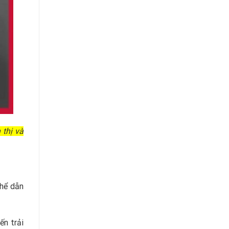
 thị và
thể dẫn
ến trải