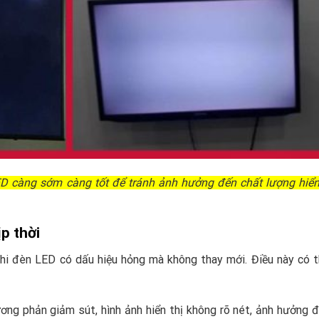
ED càng sớm càng tốt để tránh ảnh hưởng đến chất lượng hiển
p thời
 khi đèn LED có dấu hiệu hỏng mà không thay mới. Điều này có 
ơng phản giảm sút, hình ảnh hiển thị không rõ nét, ảnh hưởng đ