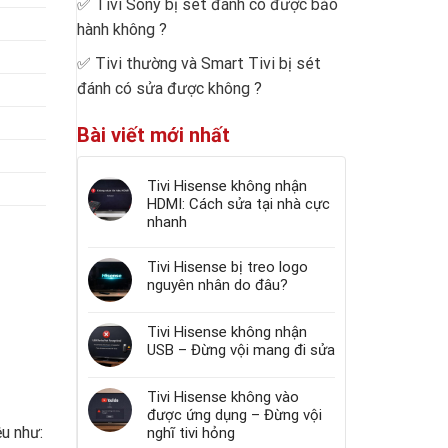
✅
Tivi Sony bị sét đánh có được bảo
hành không
?
✅
Tivi thường và Smart Tivi bị sét
đánh có sửa được không
?
Bài viết mới nhất
Tivi Hisense không nhận
HDMI: Cách sửa tại nhà cực
nhanh
Tivi Hisense bị treo logo
nguyên nhân do đâu?
Tivi Hisense không nhận
USB – Đừng vội mang đi sửa
Tivi Hisense không vào
được ứng dụng – Đừng vội
u như:
nghĩ tivi hỏng