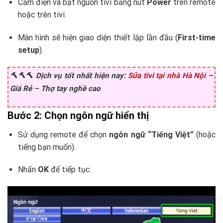
Cắm điện và bật nguồn tivi bằng nút
Power
trên remote
hoặc trên tivi.
Màn hình sẽ hiện giao diện thiết lập lần đầu (
First-time
setup
).
🔨🔨🔨 Dịch vụ tốt nhất hiện nay:
Sửa tivi tại nhà Hà Nội
–
Giá Rẻ – Thợ tay nghề cao
Bước 2: Chọn ngôn ngữ hiển thị
Sử dụng remote để chọn
ngôn ngữ “Tiếng Việt”
(hoặc
tiếng bạn muốn).
Nhấn
OK
để tiếp tục.