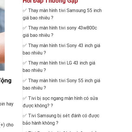
Hỏi Đáp Thường Gặp
✅
Thay màn hình tivi Samsung 55 inch
giá bao nhiêu
?
✅
Thay màn hình tivi sony 43w800c
giá bao nhiêu
?
✅
Thay màn hình tivi Sony 43 inch giá
bao nhiêu
?
✅
Thay màn hình tivi LG 43 inch giá
bao nhiêu
?
động
✅
Thay màn hình tivi Sony 55 inch giá
bao nhiêu
?
✅
Tivi bị sọc ngang màn hình có sửa
pin hay
được không?
?
✅
Tivi Samsung bị sét đánh có được
bảo hành không
?
(+) cho