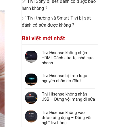
✅
Tivi Sony bị sét đánh có được bảo
hành không
?
✅
Tivi thường và Smart Tivi bị sét
đánh có sửa được không
?
Bài viết mới nhất
Tivi Hisense không nhận
HDMI: Cách sửa tại nhà cực
nhanh
Tivi Hisense bị treo logo
nguyên nhân do đâu?
Tivi Hisense không nhận
USB – Đừng vội mang đi sửa
Tivi Hisense không vào
được ứng dụng – Đừng vội
nghĩ tivi hỏng