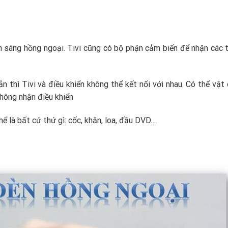
h sáng hồng ngoại. Tivi cũng có bộ phận cảm biến để nhận các t
n thì Tivi và điều khiển không thể kết nối với nhau. Có thể vật
không nhận điều khiển
hể là bất cứ thứ gì: cốc, khăn, loa, đầu DVD…