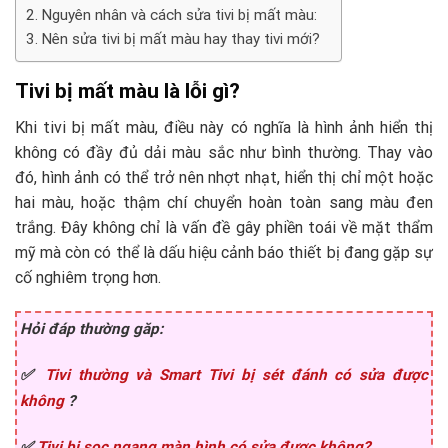
Nguyên nhân và cách sửa tivi bị mất màu:
Nên sửa tivi bị mất màu hay thay tivi mới?
Tivi bị mất màu là lỗi gì?
Khi tivi bị mất màu, điều này có nghĩa là hình ảnh hiển thị
không có đầy đủ dải màu sắc như bình thường. Thay vào
đó, hình ảnh có thể trở nên nhợt nhạt, hiển thị chỉ một hoặc
hai màu, hoặc thậm chí chuyển hoàn toàn sang màu đen
trắng. Đây không chỉ là vấn đề gây phiền toái về mặt thẩm
mỹ mà còn có thể là dấu hiệu cảnh báo thiết bị đang gặp sự
cố nghiêm trọng hơn.
Hỏi đáp thường găp:
✅
Tivi thường và Smart Tivi bị sét đánh có sửa được
không
?
✅
Tivi bị sọc ngang màn hình có sửa được không?