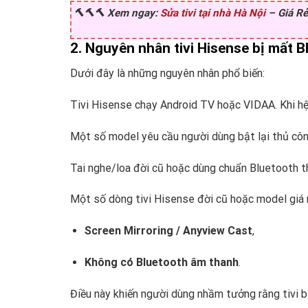
🔨🔨🔨 Xem ngay:
Sửa tivi tại nhà Hà Nội
– Giá Rẻ
2. Nguyên nhân tivi Hisense bị mất 
Dưới đây là những nguyên nhân phổ biến:
Tivi Hisense chạy Android TV hoặc VIDAA. Khi hệ
Một số model yêu cầu người dùng bật lại thủ c
Tai nghe/loa đời cũ hoặc dùng chuẩn Bluetooth thấ
Một số dòng tivi Hisense đời cũ hoặc model giá rẻ
Screen Mirroring / Anyview Cast
,
Không có Bluetooth âm thanh
.
Điều này khiến người dùng nhầm tưởng rằng tivi b