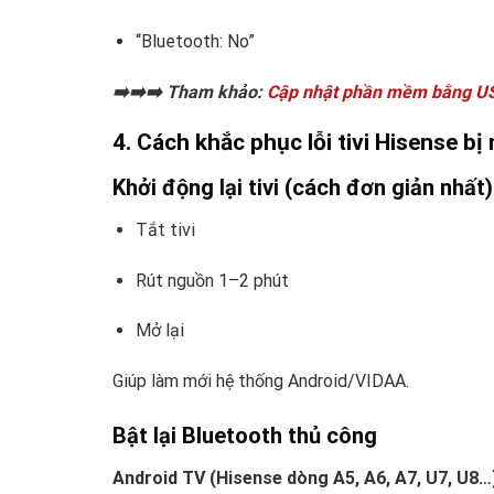
“Bluetooth: No”
➡️➡️➡️ Tham khảo:
Cập nhật phần mềm bằng USB 
4. Cách khắc phục lỗi tivi Hisense b
Khởi động lại tivi (cách đơn giản nhất)
Tắt tivi
Rút nguồn 1–2 phút
Mở lại
Giúp làm mới hệ thống Android/VIDAA.
Bật lại Bluetooth thủ công
Android TV (Hisense dòng A5, A6, A7, U7, U8…