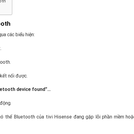
oth
ooth
ua các biểu hiện:
.
tooth.
 kết nối được.
uetooth device found”…
 động.
 có thể Bluetooth của tivi Hisense đang gặp lỗi phần mềm ho