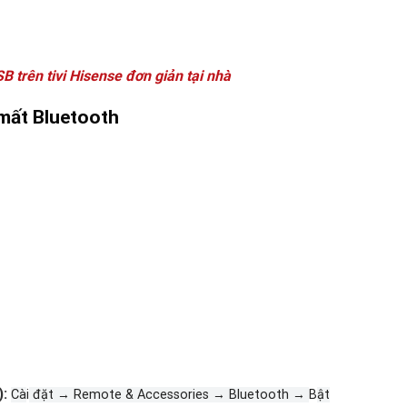
trên tivi Hisense đơn giản tại nhà
ị mất Bluetooth
):
Cà
i
đặt → Remote & Accessories → Bluetooth →
B
ật