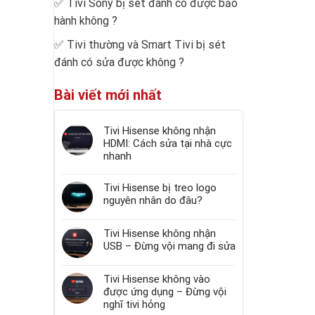
✅
Tivi Sony bị sét đánh có được bảo
hành không
?
✅
Tivi thường và Smart Tivi bị sét
đánh có sửa được không
?
Bài viết mới nhất
Tivi Hisense không nhận
HDMI: Cách sửa tại nhà cực
nhanh
Tivi Hisense bị treo logo
nguyên nhân do đâu?
Tivi Hisense không nhận
USB – Đừng vội mang đi sửa
Tivi Hisense không vào
được ứng dụng – Đừng vội
nghĩ tivi hỏng