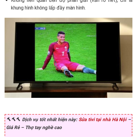
Không liên quan đến độ phân giải (vẫn rõ nét), chỉ là
khung hình không lấp đầy màn hình.
🔨🔨🔨 Dịch vụ tốt nhất hiện này:
Sửa tivi tại nhà Hà Nội
–
Giá Rẻ – Thợ tay nghề cao