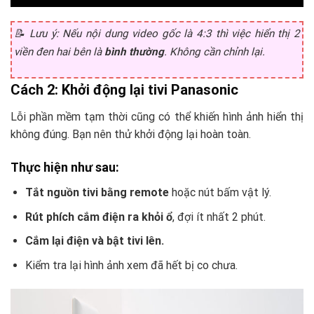
📝
Lưu ý:
Nếu nội dung video gốc là 4:3 thì việc hiển thị 2
viền đen hai bên là
bình thường
. Không cần chỉnh lại.
Cách 2: Khởi động lại tivi Panasonic
Lỗi phần mềm tạm thời cũng có thể khiến hình ảnh hiển thị
không đúng. Bạn nên thử khởi động lại hoàn toàn.
Thực hiện như sau:
Tắt nguồn tivi bằng remote
hoặc nút bấm vật lý.
Rút phích cắm điện ra khỏi ổ
, đợi ít nhất 2 phút.
Cắm lại điện và bật tivi lên.
Kiểm tra lại hình ảnh xem đã hết bị co chưa.