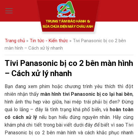
Skip
0
to
content
Trang chủ
»
Tin tức - Kiến thức
»
Tivi Panasonic bị co 2 bên
màn hình – Cách xử lý nhanh
Tivi Panasonic bị co 2 bên màn hình
– Cách xử lý nhanh
Bạn đang xem phim hoặc chương trình yêu thích thì đột
nhiên nhận thấy
màn hình tivi Panasonic bị co lại hai bên
,
hình ảnh thu hẹp vào giữa, hai mép trái phải bị đen? Đừng
quá lo lắng – đây là tình trạng khá phổ biến, và
hoàn toàn
có cách xử lý
nếu bạn hiểu đúng nguyên nhân. Hãy cùng
khám phá chi tiết trong bài viết dưới đây để biết vì sao Tivi
Panasonic bị co 2 bên màn hình và cách khắc phục nhanh