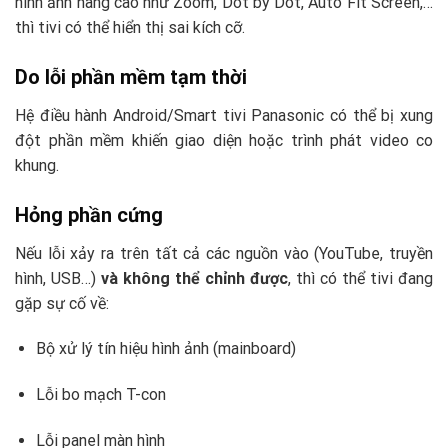
hình ảnh nâng cao như Zoom, Dot by Dot, Auto Fit Screen,…
thì tivi có thể hiển thị sai kích cỡ.
Do lỗi phần mềm tạm thời
Hệ điều hành Android/Smart tivi Panasonic có thể bị xung
đột phần mềm khiến giao diện hoặc trình phát video co
khung.
Hỏng phần cứng
Nếu lỗi xảy ra trên tất cả các nguồn vào (YouTube, truyền
hình, USB…)
và không thể chỉnh được
, thì có thể tivi đang
gặp sự cố về:
Bộ xử lý tín hiệu hình ảnh (mainboard)
Lỗi bo mạch T-con
Lỗi panel màn hình