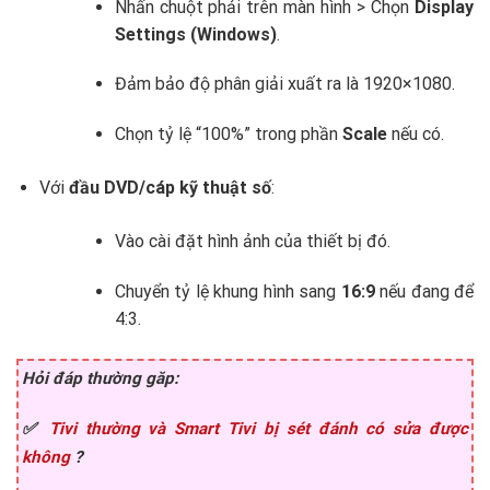
Nhấn chuột phải trên màn hình > Chọn
Display
Settings (Windows)
.
Đảm bảo độ phân giải xuất ra là 1920×1080.
Chọn tỷ lệ “100%” trong phần
Scale
nếu có.
Với
đầu DVD/cáp kỹ thuật số
:
Vào cài đặt hình ảnh của thiết bị đó.
Chuyển tỷ lệ khung hình sang
16:9
nếu đang để
4:3.
Hỏi đáp thường găp:
✅
Tivi thường và Smart Tivi bị sét đánh có sửa được
không
?