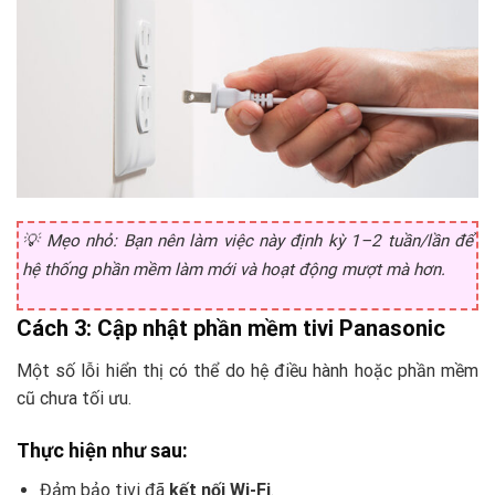
💡
Mẹo nhỏ:
Bạn nên làm việc này định kỳ 1–2 tuần/lần để
hệ thống phần mềm làm mới và hoạt động mượt mà hơn.
Cách 3: Cập nhật phần mềm tivi Panasonic
Một số lỗi hiển thị có thể do hệ điều hành hoặc phần mềm
cũ chưa tối ưu.
Thực hiện như sau:
Đảm bảo tivi đã
kết nối Wi-Fi
.