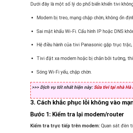
Dưới đây là một số lý do phổ biến khiến tivi khôn
Modem bị treo, mạng chập chờn, không ổn định.
Sai mật khẩu Wi-Fi. Cấu hình IP hoặc DNS khô
Hệ điều hành của tivi Panasonic gặp trục trặc,
Tivi đặt xa modem hoặc bị chắn bởi tường, thiế
Sóng Wi-Fi yếu, chập chờn.
>>> Dịch vụ tốt nhất hiện này:
Sửa tivi tại nhà Hà
3. Cách khắc phục lỗi không vào mạn
Bước 1: Kiểm tra lại modem/router
Kiểm tra trực tiếp trên modem:
Quan sát đèn t