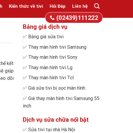
h
Kiến thức về tivi
Hỏi Đáp
Liên hệ
(02439)111222
Bảng giá dịch vụ
✅
Bảng giá sửa tivi
✅
Thay màn hình tivi Samsung
✅
Thay màn hình tivi Sony
thể kết
✅
Thay màn hình tivi Lg
sẽ giúp
✅
Thay màn hình tivi Tcl
heo dõi
✅
Giá sửa tivi bị sọc màn hình
✅
Giá thay màn hình tivi Samsung 55
inch
Dịch vụ sửa chữa nổi bật
✅
Sửa tivi tại nhà Hà Nội