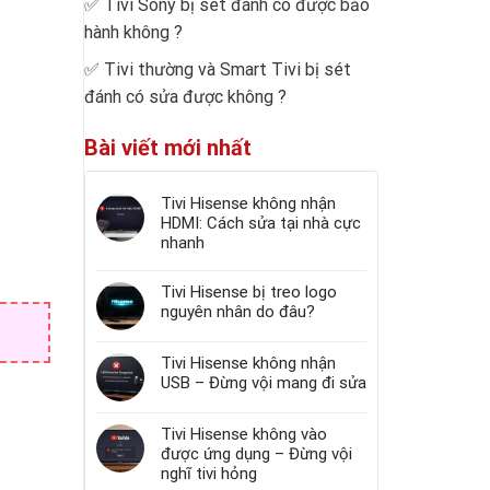
✅
Tivi Sony bị sét đánh có được bảo
hành không
?
✅
Tivi thường và Smart Tivi bị sét
đánh có sửa được không
?
Bài viết mới nhất
Tivi Hisense không nhận
HDMI: Cách sửa tại nhà cực
nhanh
Tivi Hisense bị treo logo
nguyên nhân do đâu?
Tivi Hisense không nhận
USB – Đừng vội mang đi sửa
Tivi Hisense không vào
được ứng dụng – Đừng vội
nghĩ tivi hỏng