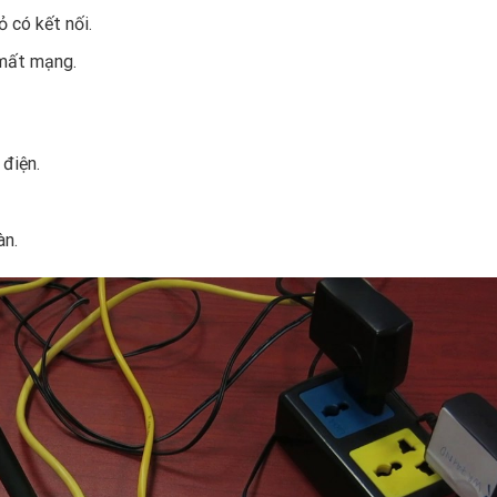
ỏ có kết nối.
 mất mạng.
 điện.
àn.