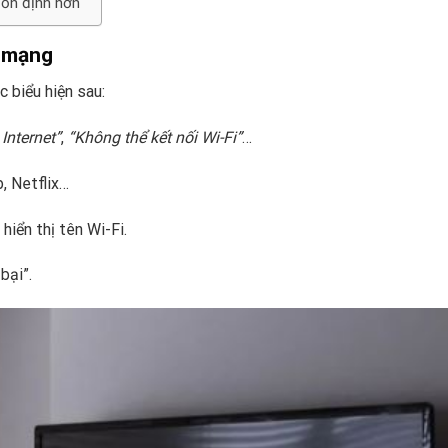
 ổn định hơn
i mạng
c biểu hiện sau:
Internet”
,
“Không thể kết nối Wi-Fi”
…
, Netflix…
iển thị tên Wi-Fi.
bại”.