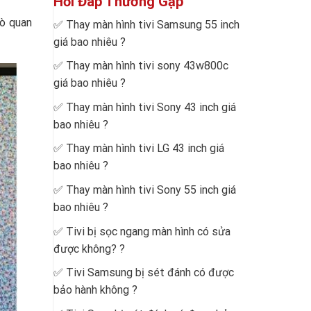
Hỏi Đáp Thường Gặp
rò quan
✅
Thay màn hình tivi Samsung 55 inch
giá bao nhiêu
?
✅
Thay màn hình tivi sony 43w800c
giá bao nhiêu
?
✅
Thay màn hình tivi Sony 43 inch giá
bao nhiêu
?
✅
Thay màn hình tivi LG 43 inch giá
bao nhiêu
?
✅
Thay màn hình tivi Sony 55 inch giá
bao nhiêu
?
✅
Tivi bị sọc ngang màn hình có sửa
được không?
?
✅
Tivi Samsung bị sét đánh có được
bảo hành không
?