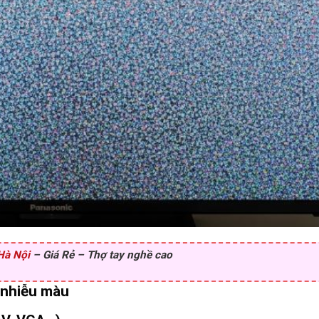
 Hà Nội
– Giá Rẻ – Thợ tay nghề cao
 nhiễu màu