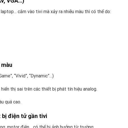
 AV, VGA…)
laptop… cắm vào tivi mà xảy ra nhiễu màu thì có thể do:
ệ màu
“Game”, “Vivid”, “Dynamic”…)
n thị sai trên các thiết bị phát tín hiệu analog.
àu quá cao.
bị điện tử gần tivi
sóng, motor điện… có thể bị ảnh hưởng từ trường.