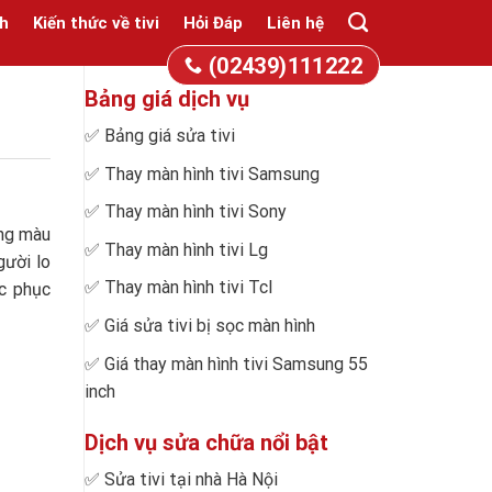
h
Kiến thức về tivi
Hỏi Đáp
Liên hệ
(02439)111222
Bảng giá dịch vụ
✅
Bảng giá sửa tivi
✅
Thay màn hình tivi Samsung
✅
Thay màn hình tivi Sony
ững màu
✅
Thay màn hình tivi Lg
gười lo
✅
Thay màn hình tivi Tcl
ắc phục
✅
Giá sửa tivi bị sọc màn hình
✅
Giá thay màn hình tivi Samsung 55
inch
Dịch vụ sửa chữa nổi bật
✅
Sửa tivi tại nhà Hà Nội