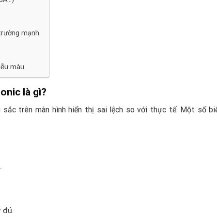
ừ trường mạnh
)
hiễu màu
onic là gì?
 sắc trên màn hình hiển thị sai lệch so với thực tế. Một số bi
.
 đủ.