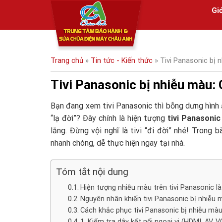
Skip
Giớ
to
content
Trang chủ
»
Tin tức - Kiến thức
»
Tivi Panasonic bị 
Tivi Panasonic bị nhiễu màu: 
Bạn đang xem tivi Panasonic thì bỗng dưng hình 
“lạ đời”? Đây chính là hiện tượng
tivi Panasonic
lắng. Đừng vội nghĩ là tivi “đi đời” nhé! Trong 
nhanh chóng, dễ thực hiện ngay tại nhà.
Tóm tắt nội dung
Hiện tượng nhiễu màu trên tivi Panasonic là
Nguyên nhân khiến tivi Panasonic bị nhiễu 
Cách khắc phục tivi Panasonic bị nhiễu màu
1. Kiểm tra dây kết nối ngoại vi (HDMI, AV, 