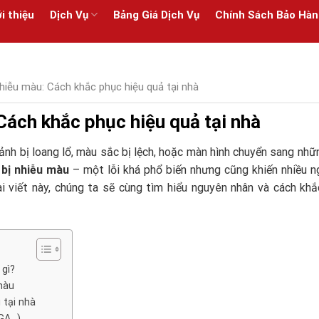
i thiệu
Dịch Vụ
Bảng Giá Dịch Vụ
Chính Sách Bảo Hàn
nhiễu màu: Cách khắc phục hiệu quả tại nhà
Cách khắc phục hiệu quả tại nhà
ảnh bị loang lổ, màu sắc bị lệch, hoặc màn hình chuyển sang nh
 bị nhiễu màu
– một lỗi khá phổ biến nhưng cũng khiến nhiều n
bài viết này, chúng ta sẽ cùng tìm hiểu nguyên nhân và cách kh
 gì?
màu
 tại nhà
VGA…)