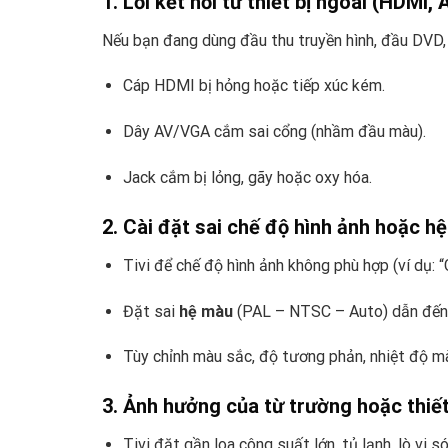
1. Lỗi kết nối từ thiết bị ngoài (HDMI,
Nếu bạn đang dùng đầu thu truyền hình, đầu DVD, 
Cáp HDMI bị hỏng hoặc tiếp xúc kém.
Dây AV/VGA cắm sai cổng (nhầm đầu màu).
Jack cắm bị lỏng, gãy hoặc oxy hóa.
2. Cài đặt sai chế độ hình ảnh hoặc h
Tivi để chế độ hình ảnh không phù hợp (ví dụ: 
Đặt sai
hệ màu
(PAL – NTSC – Auto) dẫn đến hiể
Tùy chỉnh màu sắc, độ tương phản, nhiệt độ m
3. Ảnh hưởng của từ trường hoặc thiết 
Tivi đặt gần loa công suất lớn, tủ lạnh, lò vi 