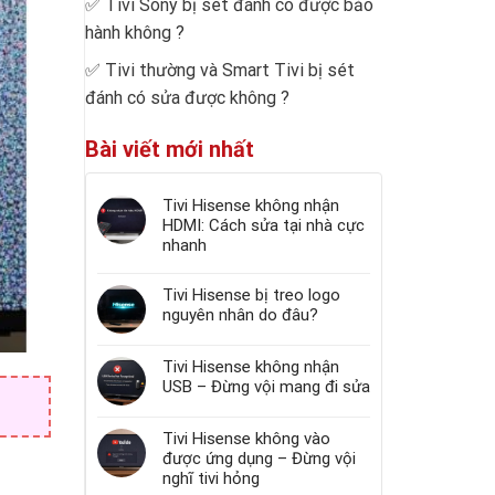
✅
Tivi Sony bị sét đánh có được bảo
hành không
?
✅
Tivi thường và Smart Tivi bị sét
đánh có sửa được không
?
Bài viết mới nhất
Tivi Hisense không nhận
HDMI: Cách sửa tại nhà cực
nhanh
Tivi Hisense bị treo logo
nguyên nhân do đâu?
Tivi Hisense không nhận
USB – Đừng vội mang đi sửa
Tivi Hisense không vào
được ứng dụng – Đừng vội
nghĩ tivi hỏng