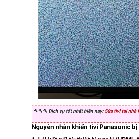
🔨🔨🔨 Dịch vụ tốt nhất hiện nay:
Sửa tivi tại nhà
Nguyên nhân khiến tivi Panasonic bị