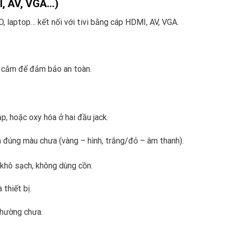
MI, AV, VGA…)
, laptop… kết nối với tivi bằng cáp HDMI, AV, VGA.
ổ cắm để đảm bảo an toàn.
p, hoặc oxy hóa ở hai đầu jack.
 đúng màu chưa (vàng – hình, trắng/đỏ – âm thanh).
khô sạch, không dùng cồn.
 thiết bị.
 thường chưa.